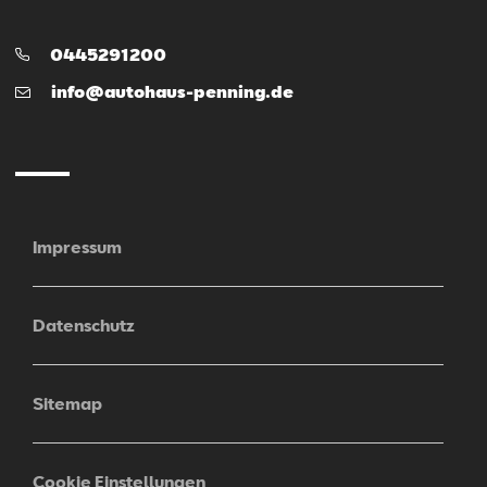
Telefon:
0445291200
E-
info@autohaus-penning.de
Mail
Impressum
Datenschutz
Sitemap
Cookie Einstellungen