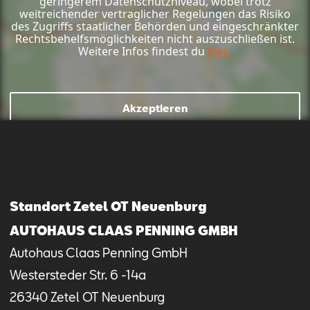
geringerem Datenschutzniveau, wobei trotz
weitreichender vertraglicher Regelungen das Risiko
des Zugriffs staatlicher Behörden und eingeschränkter
Rechtsbehelfsmöglichkeiten nicht auszuschließen ist.
Weitere Infos findest du
hier.
Akzeptieren
Mail schreiben
Kontaktformular
Anrufen
Standort Zetel OT Neuenburg
AUTOHAUS CLAAS PENNING GMBH
Autohaus Claas Penning GmbH
Westersteder Str.
6 -14a
26340
Zetel OT Neuenburg