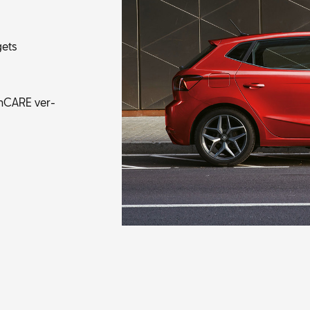
gets
fen­CA­RE ver­