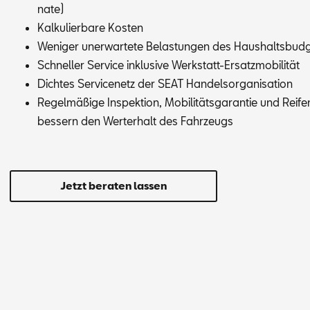
na­te)
Kal­ku­lier­ba­re Kos­ten
We­ni­ger un­er­war­te­te Be­las­tun­gen des Haus­halts­bud­
Schnel­ler Ser­vice in­klu­si­ve Werk­statt-Er­satz­mo­bi­li­tät
Dich­tes Ser­vice­netz der SEAT Han­dels­or­ga­ni­sa­ti­on
Re­gel­mä­ßi­ge In­spek­ti­on, Mo­bi­li­täts­ga­ran­tie und Rei­
bes­sern den Wert­erhalt des Fahr­zeugs
Jetzt beraten lassen