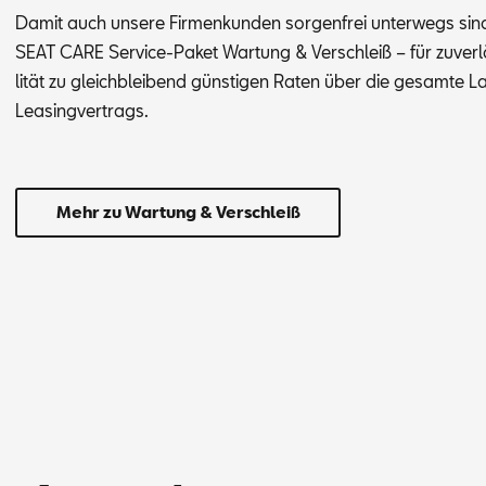
Da­mit auch un­se­re Fir­men­kun­den sor­gen­frei un­ter­wegs si
SEAT CARE Ser­vice-Pa­ket War­tung & Ver­schleiß – für zu­ver­lä
li­tät zu gleich­blei­bend güns­ti­gen Ra­ten über die ge­sam­te L
Lea­sing­ver­trags.
Mehr zu Wartung & Verschleiß