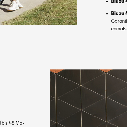
Bis zu 
Bis zu 
Ga­ran­t
en­mä­ß
t (bis 48 Mo­