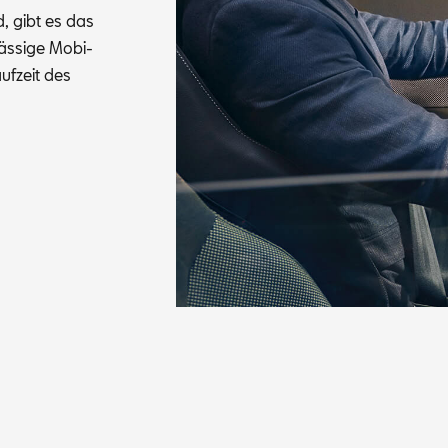
nd, gibt es das
s­si­ge Mo­bi­
auf­zeit des