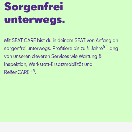
Sorgenfrei
unterwegs.
Mit SEAT CARE bist du in dei­nem SEAT von An­fang an
4.1
sor­gen­frei un­ter­wegs. Pro­fi­tie­re bis zu 4 Jah­re
lang
von un­se­ren cle­ve­ren Ser­vices wie War­tung &
In­spek­ti­on, Werk­statt-Er­satz­mo­bi­li­tät und
4.5
Rei­fen­CA­RE
.