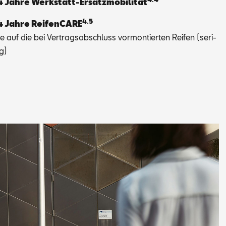
4 Jah­re Werk­statt-Er­satz­mo­bi­li­tät
4.5
4 Jah­re Rei­fen­CA­RE
ie auf die bei Ver­trags­ab­schluss vor­mon­tier­ten Rei­fen (se­ri­
ig)