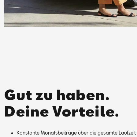
Gut zu haben.
Deine Vorteile.
Kon­stan­te Mo­nats­bei­trä­ge über die ge­sam­te Lauf­zei