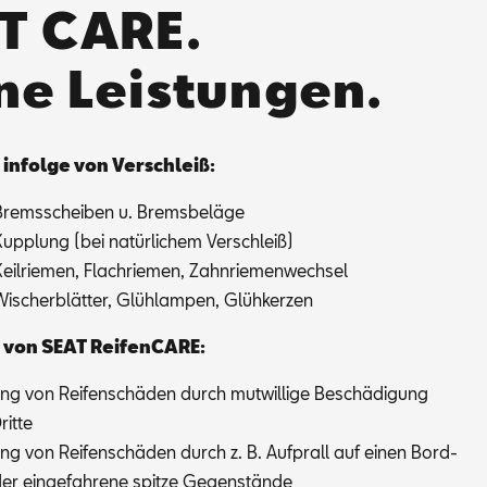
T CARE.
ne Leistungen.
 in­fol­ge von Ver­schleiß:
Brems­schei­ben u. Brems­be­lä­ge
Kupp­lung (bei na­tür­li­chem Ver­schleiß)
Keil­rie­men, Flach­rie­men, Zahn­rie­men­wech­sel
Wi­scher­blät­ter, Glüh­lam­pen, Glüh­ker­zen
 von SEAT Rei­fen­CA­RE:
ng von Rei­fen­schä­den durch mut­wil­li­ge Be­schä­di­gung
it­te
ng von Rei­fen­schä­den durch z. B. Auf­prall auf ei­nen Bord­
er ein­ge­fah­re­ne spit­ze Ge­gen­stän­de