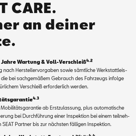
T CARE.
er an deiner
te.
4.2
 Jah­re War­tung & Voll-Ver­schleiß
 nach Her­stel­ler­vor­ga­ben so­wie sämt­li­che Werk­statt­leis­
, die bei sach­ge­mä­ßem Ge­brauch des Fahr­zeugs in­fol­ge
ür­li­chem Ver­schleiß er­for­der­lich wer­den.
4.3
­täts­ga­ran­tie
Mo­bi­li­täts­ga­ran­tie ab Erst­zu­las­sung, plus au­to­ma­ti­sche
ge­rung bei Durch­füh­rung ei­ner In­spek­ti­on bei ei­nem teil­neh­
SEAT Part­ner bis zur nächs­ten fäl­li­gen In­spek­ti­on.
4.4