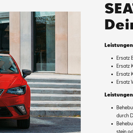
SEA
Dei
Leis­tun­gen
Er­satz 
Er­satz 
Er­satz 
Er­satz 
Leis­tun­gen
Be­he­bu
durch Dr
Be­he­bu
stein od